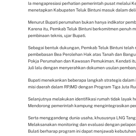
Ia mengapresiasi perhatian pemerintah pusat melalu
menetapkan Kabupaten Teluk Bintuni masuk dalam del
Menurut Bupati perumahan bukan hanya indikator pemba
Karena itu, Pemkab Teluk Bintuni berkomitmen penuh me
pembinaan teknis, ujar Bupati.
Sebagai bentuk dukungan, Pemkab Teluk Bintuni telah
pembebasan Bea Perolehan Hak atas Tanah dan Bangun
Pokja Perumahan dan Kawasan Pemukiman. Kendati itu, 
Juli lalu dengan menyerahkan dokumen usulan pemba
Bupati menekankan beberapa langkah strategis dalam imp
misi daerah dalam RPJMD dengan Program Tiga Juta 
Selanjutnya melakukan identifikasi rumah tidak layak h
Mendorong pemerintah kampung mengintegrasikan p
Serta menggandeng dunia usaha, khususnya LNG Tangg
Melaksanakan monitoring dan evaluasi dengan pelapor
Bulati berharap program ini dapat menjawab kebutuhan