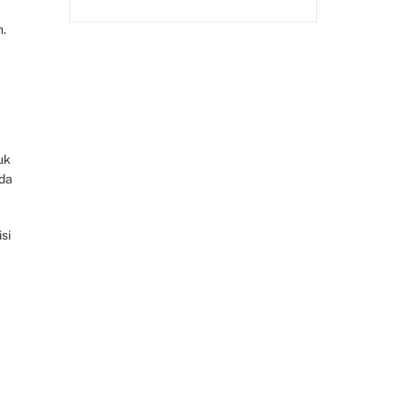
.
uk
ada
si