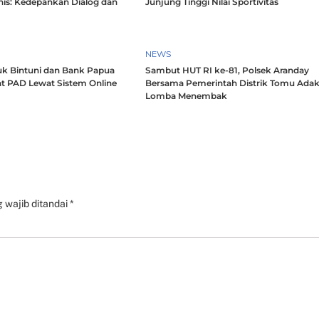
nis: Kedepankan Dialog dan
Junjung Tinggi Nilai Sportivitas
h
NEWS
k Bintuni dan Bank Papua
Sambut HUT RI ke-81, Polsek Aranday
t PAD Lewat Sistem Online
Bersama Pemerintah Distrik Tomu Ada
Lomba Menembak
 wajib ditandai
*