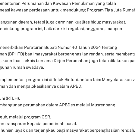
i Kementerian Perumahan dan Kawasan Pemukiman yang telah
ineasi kawasan perdesaan untuk mendukung Program Tiga Juta Rumah
ngunan daerah, tetapi juga cerminan kualitas hidup masyarakat.
ndukung program ini, baik dari sisi regulasi, anggaran, maupun
 menerbitkan Peraturan Bupati Nomor 40 Tahun 2024 tentang
an (BPHTB) bagi masyarakat berpenghasilan rendah, serta membent
koordinasi teknis bersama Dirjen Perumahan juga telah dilakukan p
ngunan rumah swadaya.
lementasi program ini di Teluk Bintuni, antara lain: Menyelaraskan vi
Rumah dan mengalokasikannya dalam APBD.
uni (RTLH).
embangunan perumahan dalam APBDes melalui Musrenbang.
uh, melalui program CSR.
an transparan kepada pemerintah pusat.
 hunian layak dan terjangkau bagi masyarakat berpenghasilan rendah,