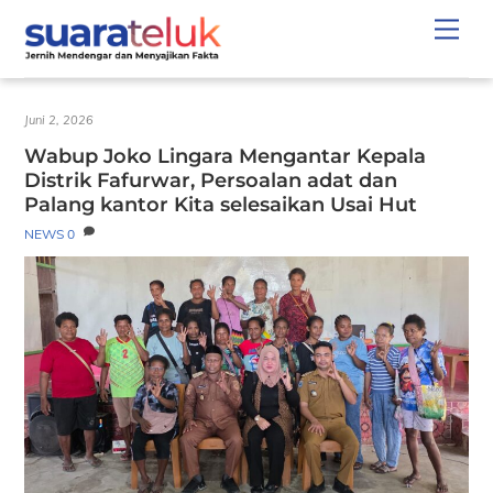
Skip
Men
to
content
Juni 2, 2026
Wabup Joko Lingara Mengantar Kepala
Distrik Fafurwar, Persoalan adat dan
Palang kantor Kita selesaikan Usai Hut
NEWS
0