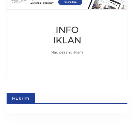
INFO
IKLAN
Mau pasang iklan?
Hukrim