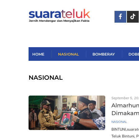
Skip
to
content
HOME
NASIONAL
BOMBERAY
DOB
NASIONAL
September 5, 20
Almarhum
Dimakamk
NASIONAL
BINTUNI,suarate
Teluk Bintuni, P