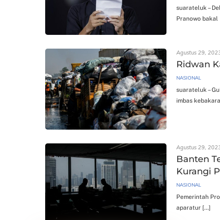
suarateluk – De
Pranowo bakal 
Agustus 29, 202
Ridwan K
NASIONAL
suarateluk – G
imbas kebakara
Agustus 29, 202
Banten T
Kurangi P
NASIONAL
Pemerintah Pro
aparatur […]