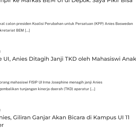
pir ke Markas BEM UI di Depok: Saya Pikir Bisa
akal calon presiden Koalisi Perubahan untuk Persatuan (KPP) Anies Baswedan
kretariat BEM […]
3
 UI, Anies Ditagih Janji TKD oleh Mahasiswi Ana
orang mahasiswi FISIP UI Irma Josephine menagih janji Anies
mbalikan tunjangan kinerja daerah (TKD) aparatur […]
3
nies, Giliran Ganjar Akan Bicara di Kampus UI 11
er