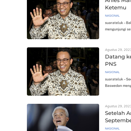
Anies Mam
Ketemu
NASIONAL
suarateluk – B
mengunjungi se
Agustus 29, 202
Datang ke
PNS
NASIONAL
suarateluk – Se
Baswedan menge
Agustus 29, 202
Setelah A
Septemb
NASIONAL