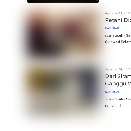
Agustus 29, 202
Petani Di
NASIONAL
suarateluk – S
Sulawesi Selata
Agustus 29, 202
Dari Sira
Ganggu 
NASIONAL
suarateluk – Se
rumah […]