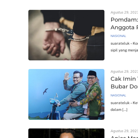
Agustus 29, 202
Pomdam: W
Anggota 
NASIONAL
suarateluk – K
sipil yang menja
Agustus 29, 202
Cak Imin 
Bubar Do
NASIONAL
suarateluk – Ke
dalam […]
Agustus 29, 202