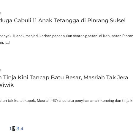
3
duga Cabuli 11 Anak Tetangga di Pinrang Sulsel
ebanyak 11 anak menjadi korban pencabulan seorang petani di Kabupaten Pinran
n. […]
3
m Tinja Kini Tancap Batu Besar, Masriah Tak Jera
Wiwik
olah tak kenal kapok, Masriah (67) si pelaku penyiraman air kencing dan tinja k
1
2
3
4