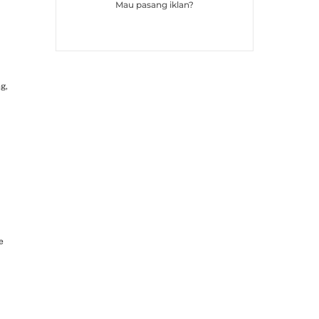
Mau pasang iklan?
g,
e