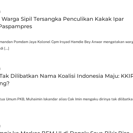
3
arga Sipil Tersangka Penculikan Kakak Ipar
Paspampres
omandan Pomdam Jaya Kolonel Cpm Irsyad Hamdie Bey Anwar mengatakan war
di […]
3
Tak Dilibatkan Nama Koalisi Indonesia Maju: KKI
ng?
tua Umum PKB, Muhaimin Iskandar alias Cak Imin mengaku dirinya tak dilibatka
3