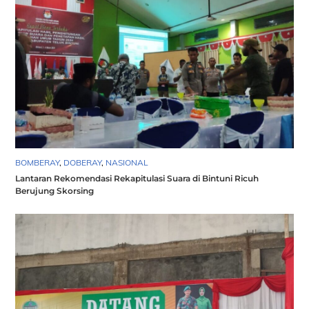
BOMBERAY
,
DOBERAY
,
NASIONAL
Lantaran Rekomendasi Rekapitulasi Suara di Bintuni Ricuh
Berujung Skorsing