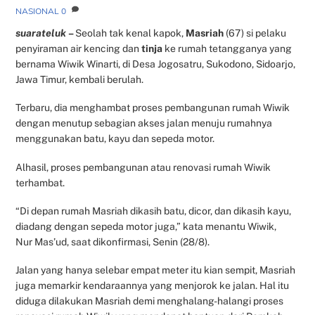
NASIONAL
0
suarateluk
–
Seolah tak kenal kapok,
Masriah
(67) si pelaku
penyiraman air kencing dan
tinja
ke rumah tetangganya yang
bernama Wiwik Winarti, di Desa Jogosatru, Sukodono, Sidoarjo,
Jawa Timur, kembali berulah.
Terbaru, dia menghambat proses pembangunan rumah Wiwik
dengan menutup sebagian akses jalan menuju rumahnya
menggunakan batu, kayu dan sepeda motor.
Alhasil, proses pembangunan atau renovasi rumah Wiwik
terhambat.
“Di depan rumah Masriah dikasih batu, dicor, dan dikasih kayu,
diadang dengan sepeda motor juga,” kata menantu Wiwik,
Nur Mas’ud, saat dikonfirmasi, Senin (28/8).
Jalan yang hanya selebar empat meter itu kian sempit, Masriah
juga memarkir kendaraannya yang menjorok ke jalan. Hal itu
diduga dilakukan Masriah demi menghalang-halangi proses