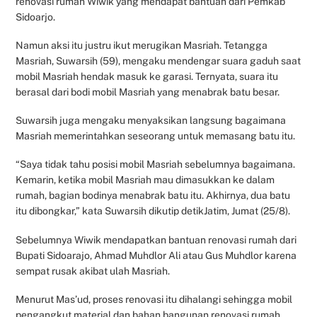
renovasi rumah Wiwik yang mendapat bantuan dari Pemkab
Sidoarjo.
Namun aksi itu justru ikut merugikan Masriah. Tetangga
Masriah, Suwarsih (59), mengaku mendengar suara gaduh saat
mobil Masriah hendak masuk ke garasi. Ternyata, suara itu
berasal dari bodi mobil Masriah yang menabrak batu besar.
Suwarsih juga mengaku menyaksikan langsung bagaimana
Masriah memerintahkan seseorang untuk memasang batu itu.
“Saya tidak tahu posisi mobil Masriah sebelumnya bagaimana.
Kemarin, ketika mobil Masriah mau dimasukkan ke dalam
rumah, bagian bodinya menabrak batu itu. Akhirnya, dua batu
itu dibongkar,” kata Suwarsih dikutip detikJatim, Jumat (25/8).
Sebelumnya Wiwik mendapatkan bantuan renovasi rumah dari
Bupati Sidoarajo, Ahmad Muhdlor Ali atau Gus Muhdlor karena
sempat rusak akibat ulah Masriah.
Menurut Mas’ud, proses renovasi itu dihalangi sehingga mobil
pengangkut material dan bahan bangunan renovasi rumah