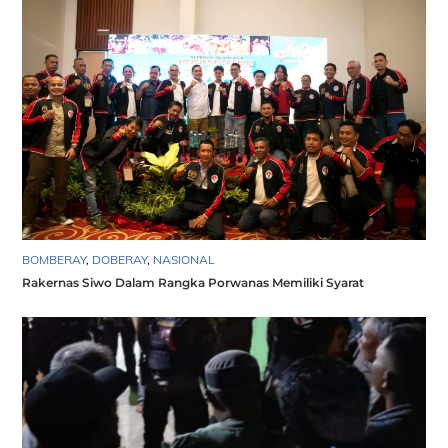
BOMBERAY
,
DOBERAY
,
NASIONAL
Rakernas Siwo Dalam Rangka Porwanas Memiliki Syarat