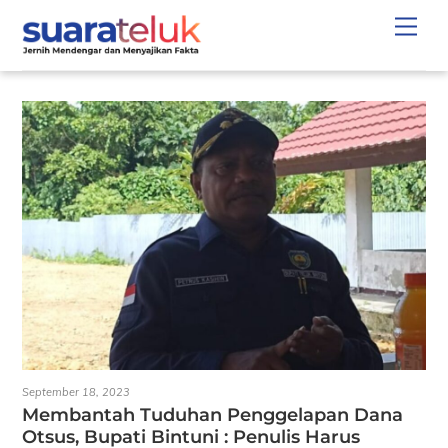
Skip
Men
to
content
September 18, 2023
Membantah Tuduhan Penggelapan Dana
Otsus, Bupati Bintuni : Penulis Harus