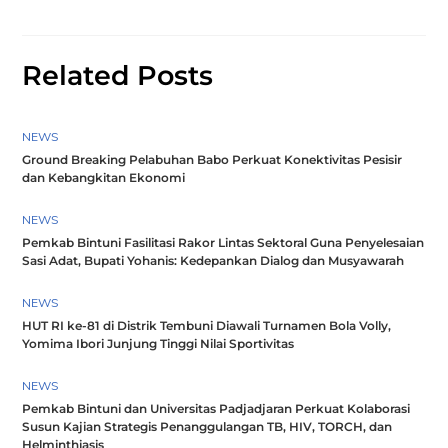
Related Posts
NEWS
Ground Breaking Pelabuhan Babo Perkuat Konektivitas Pesisir
dan Kebangkitan Ekonomi
NEWS
Pemkab Bintuni Fasilitasi Rakor Lintas Sektoral Guna Penyelesaian
Sasi Adat, Bupati Yohanis: Kedepankan Dialog dan Musyawarah
NEWS
HUT RI ke-81 di Distrik Tembuni Diawali Turnamen Bola Volly,
Yomima Ibori Junjung Tinggi Nilai Sportivitas
NEWS
Pemkab Bintuni dan Universitas Padjadjaran Perkuat Kolaborasi
Susun Kajian Strategis Penanggulangan TB, HIV, TORCH, dan
Helminthiasis