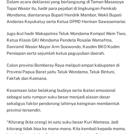
Dalam acara deklarasi yang berlangsung di Taman Masasoya
Topai Wasior itu, hadir para pejabat di lingkungan Pemkab
Wondama, diantaranya Bupati Hendrik Mambor, Wakil Bupati
Andarias Kayukatuy serta Ketua DPRD Herman Sawasemariai.
Juga ikut hadir Wakapolres Teluk Wondama Kompol Wem Tiwo,
Ketua Klasis GKI Wondama Pendeta Rosalie Wamafma,
Danramil Wasior Mayor Arm Soewondo, Kasdim BKO Kodim
Persiapan serta sejumlah ketua paguyuban daerah.
Calon provinsi Bomberay Raya meliputi empat kabupaten di
Provinsi Papua Barat yaitu Teluk Wondama, Teluk Bintuni,
Fakfak dan Kaimana.
Kesamaan latar belakang budaya serta ikatan emosional
sebagai satu rumpun suku besar menjadi alasan dasar
sekaligus faktor pendorong lahirnya keinginan membentuk
provinsi tersendiri.
“
Kitorang
(kita orang) ini satu suku besar Kuri Wamesa. Jadi
kitorang
tidak bisa ke mana-mana. Kita kembali kepada mama,