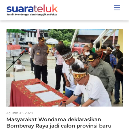
Skip
Men
to
content
Agustus 31, 2023
Masyarakat Wondama deklarasikan
Bomberay Raya jadi calon provinsi baru