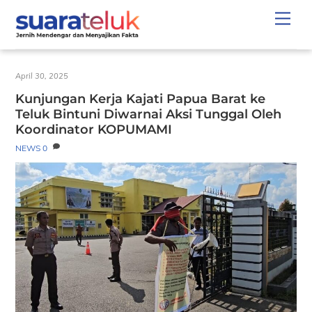
Skip
Men
to
content
April 30, 2025
Kunjungan Kerja Kajati Papua Barat ke
Teluk Bintuni Diwarnai Aksi Tunggal Oleh
Koordinator KOPUMAMI
NEWS
0