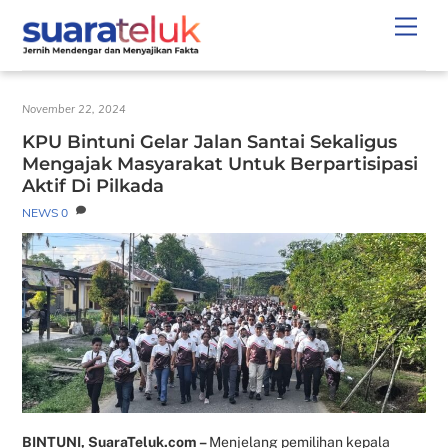
Skip
Men
to
content
November 22, 2024
KPU Bintuni Gelar Jalan Santai Sekaligus
Mengajak Masyarakat Untuk Berpartisipasi
Aktif Di Pilkada
NEWS
0
BINTUNI, SuaraTeluk.com –
Menjelang pemilihan kepala