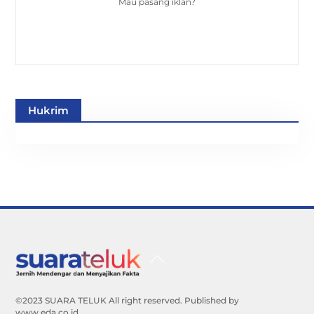
Mau pasang iklan?
Hukrim
Back
To
Top
©2023 SUARA TELUK All right reserved. Published by
www.eda.co.id