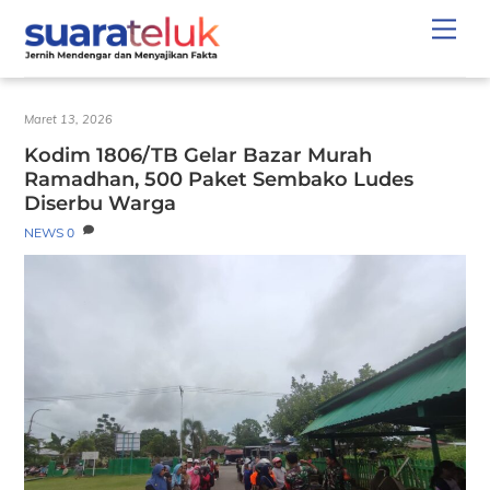
Skip
Men
to
content
Maret 13, 2026
Kodim 1806/TB Gelar Bazar Murah
Ramadhan, 500 Paket Sembako Ludes
Diserbu Warga
NEWS
0