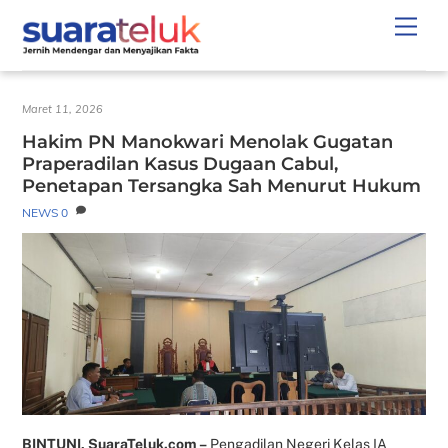
Skip
Men
to
content
Maret 11, 2026
Hakim PN Manokwari Menolak Gugatan
Praperadilan Kasus Dugaan Cabul,
Penetapan Tersangka Sah Menurut Hukum
NEWS
0
BINTUNI, SuaraTeluk.com –
Pengadilan Negeri Kelas IA