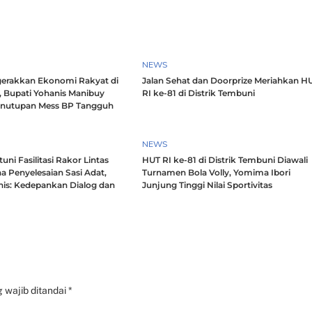
NEWS
erakkan Ekonomi Rakyat di
Jalan Sehat dan Doorprize Meriahkan H
, Bupati Yohanis Manibuy
RI ke-81 di Distrik Tembuni
enutupan Mess BP Tangguh
NEWS
ni Fasilitasi Rakor Lintas
HUT RI ke-81 di Distrik Tembuni Diawali
a Penyelesaian Sasi Adat,
Turnamen Bola Volly, Yomima Ibori
nis: Kedepankan Dialog dan
Junjung Tinggi Nilai Sportivitas
h
 wajib ditandai
*