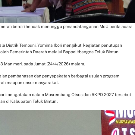
tik merah berdiri hendak menunggu penandatanganan MoU berita acara
ala Distrik Tembuni, Yomima Ibori mengikuti kegiatan penutupan
leh Pemerintah Daerah melalui Bappelitbangda Teluk Bintuni.
 3 Manimeri, pada Jumat (24/4/2026) malam.
aian pembahasan dan penyepakatan berbagai usulan program
rah maupun unsur masyarakat.
a Ibori mengatakan dalam Musrembang Otsus dan RKPD 2027 tersebut
an di Kabupaten Teluk Bintuni.