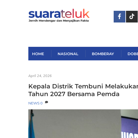
Skip
to
content
HOME
NASIONAL
BOMBERAY
DOB
April 24, 2026
Kepala Distrik Tembuni Melakuk
Tahun 2027 Bersama Pemda
NEWS
0