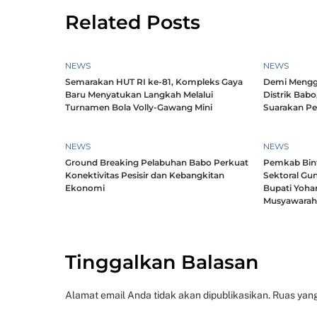
Related Posts
NEWS
NEWS
Semarakan HUT RI ke-81, Kompleks Gaya
Demi Mengg
Baru Menyatukan Langkah Melalui
Distrik Babo
Turnamen Bola Volly-Gawang Mini
Suarakan P
NEWS
NEWS
Ground Breaking Pelabuhan Babo Perkuat
Pemkab Bintu
Konektivitas Pesisir dan Kebangkitan
Sektoral Gun
Ekonomi
Bupati Yoha
Musyawara
Tinggalkan Balasan
Alamat email Anda tidak akan dipublikasikan.
Ruas yang