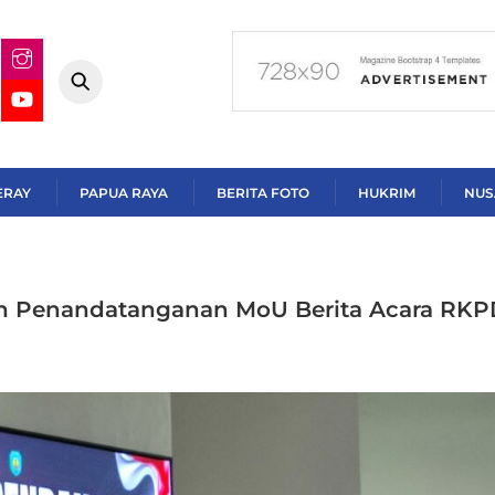
ERAY
PAPUA RAYA
BERITA FOTO
HUKRIM
NUS
an Penandatanganan MoU Berita Acara RK