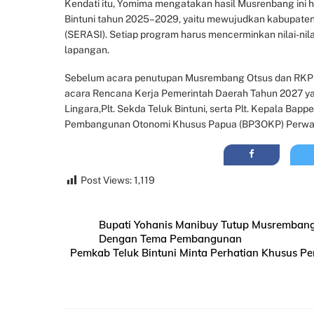
Kendati itu, Yomima mengatakan hasil Musrenbang ini 
Bintuni tahun 2025–2029, yaitu mewujudkan kabupaten Tel
(SERASI). Setiap program harus mencerminkan nilai-nil
lapangan.
Sebelum acara penutupan Musrembang Otsus dan RKPD 2
acara Rencana Kerja Pemerintah Daerah Tahun 2027 yang
Lingara,Plt. Sekda Teluk Bintuni, serta Plt. Kepala B
Pembangunan Otonomi Khusus Papua (BP3OKP) Perwakil
Post Views:
1,119
Bupati Yohanis Manibuy Tutup Musrembang
Dengan Tema Pembangunan
Pemkab Teluk Bintuni Minta Perhatian Khusus Pe