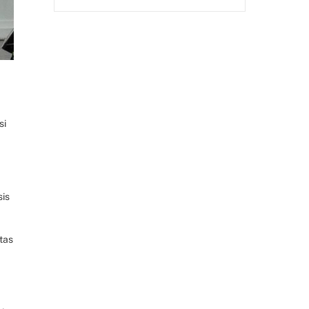
si
sis
tas