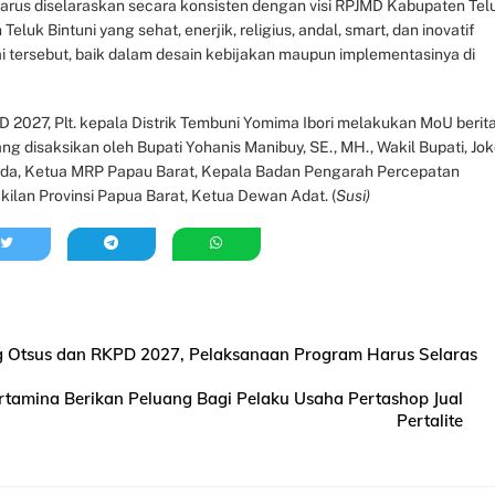
harus diselaraskan secara konsisten dengan visi RPJMD Kabupaten Tel
uk Bintuni yang sehat, enerjik, religius, andal, smart, dan inovatif
ai tersebut, baik dalam desain kebijakan maupun implementasinya di
027, Plt. kepala Distrik Tembuni Yomima Ibori melakukan MoU berit
 disaksikan oleh Bupati Yohanis Manibuy, SE., MH., Wakil Bupati, Jo
appeda, Ketua MRP Papau Barat, Kepala Badan Pengarah Percepatan
an Provinsi Papua Barat, Ketua Dewan Adat. (
Susi)
 Otsus dan RKPD 2027, Pelaksanaan Program Harus Selaras
rtamina Berikan Peluang Bagi Pelaku Usaha Pertashop Jual
Pertalite