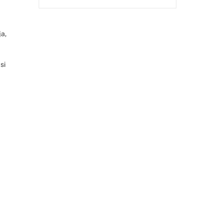
a,
si