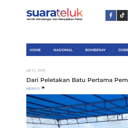
Skip
to
content
HOME
NASIONAL
BOMBERAY
DOB
Juli 11, 2025
Dari Peletakan Batu Pertama Pem
NEWS
0