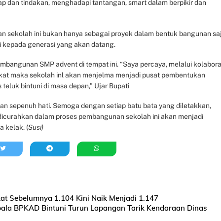
kap dan tindakan, menghadapi tantangan, smart dalam berpikir dan
an sekolah ini bukan hanya sebagai proyek dalam bentuk bangunan saj
ni kepada generasi yang akan datang.
mbangunan SMP advent di tempat ini. “Saya percaya, melalui kolabora
akat maka sekolah inl akan menjelma menjadi pusat pembentukan
eluk bintuni di masa depan,” Ujar Bupati
an sepenuh hati. Semoga dengan setiap batu bata yang diletakkan,
 dicurahkan dalam proses pembangunan sekolah ini akan menjadi
 kelak. (
Susi)
kat Sebelumnya 1.104 Kini Naik Menjadi 1.147
pala BPKAD Bintuni Turun Lapangan Tarik Kendaraan Dinas