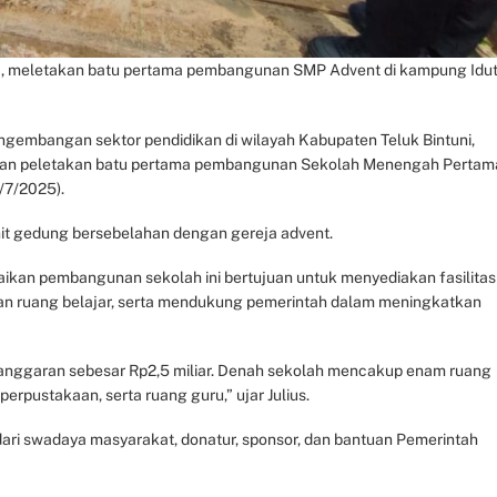
MH., meletakan batu pertama pembangunan SMP Advent di kampung Idut
mbangan sektor pendidikan di wilayah Kabupaten Teluk Bintuni,
kukan peletakan batu pertama pembangunan Sekolah Menengah Pertam
/7/2025).
nit gedung bersebelahan dengan gereja advent.
aikan pembangunan sekolah ini bertujuan untuk menyediakan fasilitas
gan ruang belajar, serta mendukung pemerintah dalam meningkatkan
nggaran sebesar Rp2,5 miliar. Denah sekolah mencakup enam ruang
u, perpustakaan, serta ruang guru,” ujar Julius.
i swadaya masyarakat, donatur, sponsor, dan bantuan Pemerintah