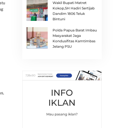
Wakil Bupati Matret
atu
Kokop,SH Hadiri Sertijab
ng
Dandim 1806 Teluk
Bintuni
a
Polda Papua Barat Imbau
Masyarakat Jaga
Kondusifitas Kamtimbas
Jelang PSU
INFO
us,
IKLAN
Mau pasang iklan?