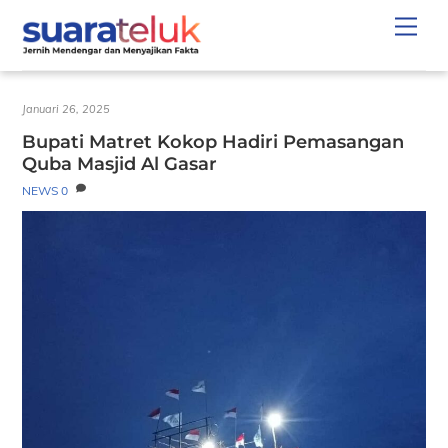
Skip
Men
to
content
Januari 26, 2025
Bupati Matret Kokop Hadiri Pemasangan
Quba Masjid Al Gasar
NEWS
0