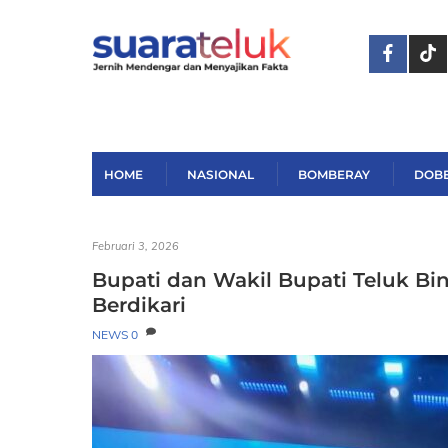
Skip
to
content
HOME
NASIONAL
BOMBERAY
DOB
Februari 3, 2026
Bupati dan Wakil Bupati Teluk Bi
Berdikari
NEWS
0