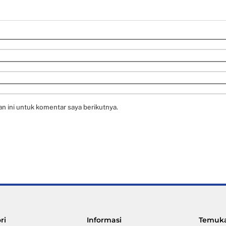
n ini untuk komentar saya berikutnya.
Back
ri
Informasi
Temuka
To