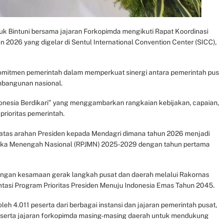
luk Bintuni bersama jajaran Forkopimda mengikuti Rapat Koordinasi
 2026 yang digelar di Sentul International Convention Center (SICC),
komitmen pemerintah dalam memperkuat sinergi antara pemerintah pus
bangunan nasional.
ndonesia Berdikari” yang menggambarkan rangkaian kebijakan, capaian,
rioritas pemerintah.
 atas arahan Presiden kepada Mendagri dimana tahun 2026 menjadi
ka Menengah Nasional (RPJMN) 2025-2029 dengan tahun pertama
dengan kesamaan gerak langkah pusat dan daerah melalui Rakornas
tasi Program Prioritas Presiden Menuju Indonesia Emas Tahun 2045.
leh 4.011 peserta dari berbagai instansi dan jajaran pemerintah pusat,
, serta jajaran forkopimda masing-masing daerah untuk mendukung