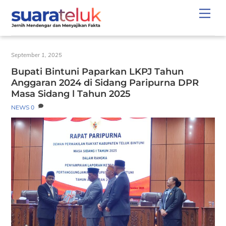
Skip
Men
to
content
September 1, 2025
Bupati Bintuni Paparkan LKPJ Tahun
Anggaran 2024 di Sidang Paripurna DPR
Masa Sidang l Tahun 2025
NEWS
0