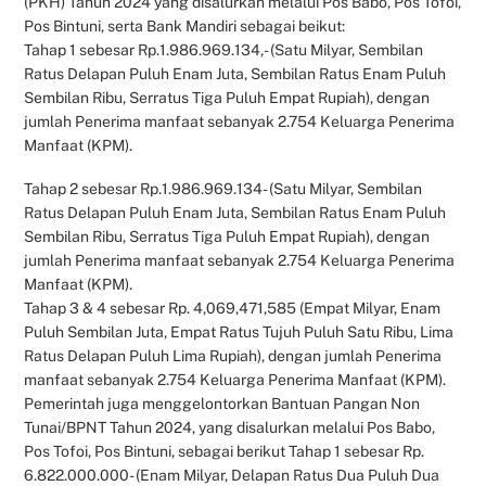
(PKH) Tahun 2024 yang disalurkan melalui Pos Babo, Pos Tofoi,
Pos Bintuni, serta Bank Mandiri sebagai beikut:
Tahap 1 sebesar Rp.1.986.969.134,- (Satu Milyar, Sembilan
Ratus Delapan Puluh Enam Juta, Sembilan Ratus Enam Puluh
Sembilan Ribu, Serratus Tiga Puluh Empat Rupiah), dengan
jumlah Penerima manfaat sebanyak 2.754 Keluarga Penerima
Manfaat (KPM).
Tahap 2 sebesar Rp.1.986.969.134- (Satu Milyar, Sembilan
Ratus Delapan Puluh Enam Juta, Sembilan Ratus Enam Puluh
Sembilan Ribu, Serratus Tiga Puluh Empat Rupiah), dengan
jumlah Penerima manfaat sebanyak 2.754 Keluarga Penerima
Manfaat (KPM).
Tahap 3 & 4 sebesar Rp. 4,069,471,585 (Empat Milyar, Enam
Puluh Sembilan Juta, Empat Ratus Tujuh Puluh Satu Ribu, Lima
Ratus Delapan Puluh Lima Rupiah), dengan jumlah Penerima
manfaat sebanyak 2.754 Keluarga Penerima Manfaat (KPM).
Pemerintah juga menggelontorkan Bantuan Pangan Non
Tunai/BPNT Tahun 2024, yang disalurkan melalui Pos Babo,
Pos Tofoi, Pos Bintuni, sebagai berikut Tahap 1 sebesar Rp.
6.822.000.000- (Enam Milyar, Delapan Ratus Dua Puluh Dua