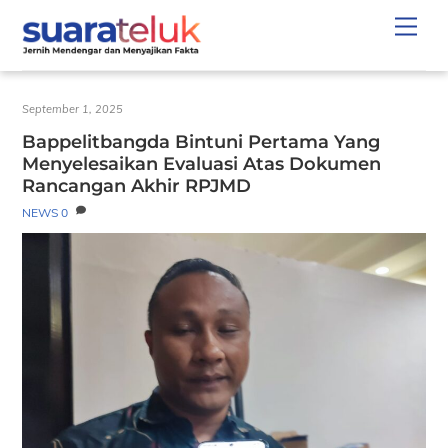
Skip
Men
to
content
September 1, 2025
Bappelitbangda Bintuni Pertama Yang
Menyelesaikan Evaluasi Atas Dokumen
Rancangan Akhir RPJMD
NEWS
0