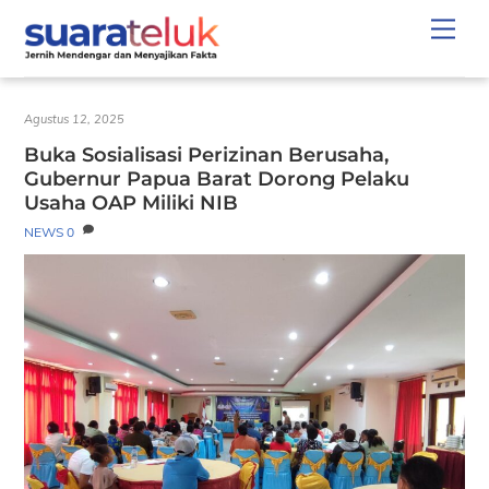
Skip
Men
to
content
Agustus 12, 2025
Buka Sosialisasi Perizinan Berusaha,
Gubernur Papua Barat Dorong Pelaku
Usaha OAP Miliki NIB
NEWS
0