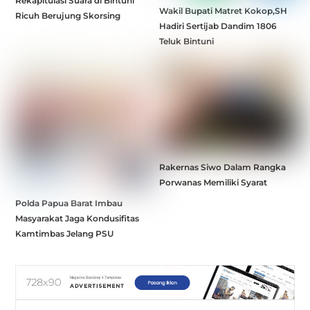
Rekapitulasi Suara di Bintuni
Wakil Bupati Matret Kokop,SH
Ricuh Berujung Skorsing
Hadiri Sertijab Dandim 1806
Teluk Bintuni
Rakernas Siwo Dalam Rangka
Porwanas Memiliki Syarat
Polda Papua Barat Imbau
Masyarakat Jaga Kondusifitas
Kamtimbas Jelang PSU