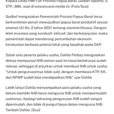
Kepala Dinas PMPTSP Provinsi Papua Barat, Godlief Aponno, S.
STP., MM., saat di wawancarai media ini. (Foto/Susi)
Godlief mengatakan Pemerintah Provinsi Papua Barat terus
berkomitmen penuh mewujudkan papua barat produktif sesuai
amanat UU No. 2 tahun 2021 tentang otonomi khusus. Dengan
iklim investasi yang kondusif, inklusif, dan berkelanjutan, maka
pemerintah dapat mendorong pertumbuhan ekonomi
kerakyatan berbasis potensi lokal yang berpihak pada OAP.
Salah satu peserta pelaku usaha, Dahlia Fimbay mengatakan
dirinya mempunyai NIB namun saat ini masa berlakunya sudah
selesai, sehingga di anjurkan untuk membuat NIB untuk usaha.
“Untuk pengurusannya tidak sulit, dengan membawa KTP, KK,
dan NPWP sudah bisa mendapatkan NIB,” ujar Dahlia
Lebih lanjut Dahlia menyampaikan para pelaku usaha yang
belum memiliki NIB harus mengurus NIB untuk mempermudah
usahanya. Apalagi sekarang pengurusan NIB sudah sangat
dipermudah, dan tidak di pungut biaya dalam mengurus NIB.
Tambah Dahlia. (
Susi)