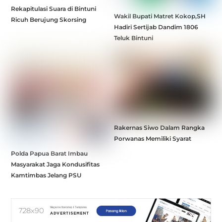
Rekapitulasi Suara di Bintuni
Wakil Bupati Matret Kokop,SH
Ricuh Berujung Skorsing
Hadiri Sertijab Dandim 1806
Teluk Bintuni
Rakernas Siwo Dalam Rangka
Porwanas Memiliki Syarat
Polda Papua Barat Imbau
Masyarakat Jaga Kondusifitas
Kamtimbas Jelang PSU