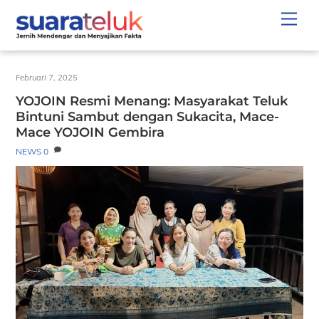
Skip
Men
to
content
Februari 7, 2025
YOJOIN Resmi Menang: Masyarakat Teluk
Bintuni Sambut dengan Sukacita, Mace-
Mace YOJOIN Gembira
NEWS
0