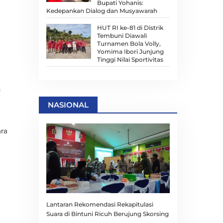
Bupati Yohanis:
Kedepankan Dialog dan Musyawarah
HUT RI ke-81 di Distrik
Tembuni Diawali
Turnamen Bola Volly,
Yomima Ibori Junjung
Tinggi Nilai Sportivitas
s
NASIONAL
ara
Lantaran Rekomendasi Rekapitulasi
Suara di Bintuni Ricuh Berujung Skorsing