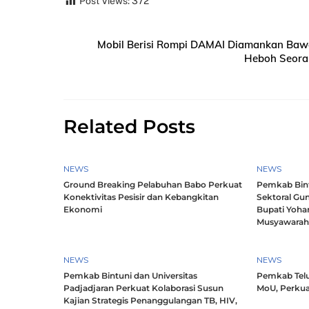
Post Views:
372
Mobil Berisi Rompi DAMAI Diamankan Bawas
Heboh Seoran
Related Posts
NEWS
NEWS
Ground Breaking Pelabuhan Babo Perkuat
Pemkab Bintu
Konektivitas Pesisir dan Kebangkitan
Sektoral Gun
Ekonomi
Bupati Yoha
Musyawara
NEWS
NEWS
Pemkab Bintuni dan Universitas
Pemkab Telu
Padjadjaran Perkuat Kolaborasi Susun
MoU, Perkua
Kajian Strategis Penanggulangan TB, HIV,