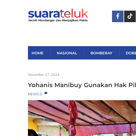
Skip
to
content
HOME
NASIONAL
BOMBERAY
DOB
November 27, 2024
Yohanis Manibuy Gunakan Hak Pi
NEWS
0