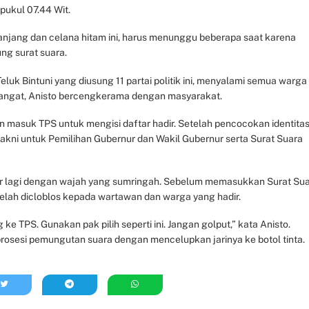
 pukul 07.44 Wit.
anjang dan celana hitam ini, harus menunggu beberapa saat karena
g surat suara.
k Bintuni yang diusung 11 partai politik ini, menyalami semua warga
hangat, Anisto bercengkerama dengan masyarakat.
n masuk TPS untuk mengisi daftar hadir. Setelah pencocokan identita
akni untuk Pemilihan Gubernur dan Wakil Gubernur serta Surat Suara
luar lagi dengan wajah yang sumringah. Sebelum memasukkan Surat Su
elah dicloblos kepada wartawan dan warga yang hadir.
ke TPS. Gunakan pak pilih seperti ini. Jangan golput,” kata Anisto.
i prosesi pemungutan suara dengan mencelupkan jarinya ke botol tinta.