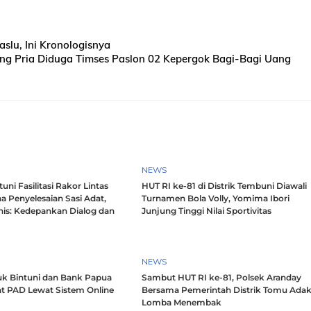
lu, Ini Kronologisnya
g Pria Diduga Timses Paslon 02 Kepergok Bagi-Bagi Uang
NEWS
ni Fasilitasi Rakor Lintas
HUT RI ke-81 di Distrik Tembuni Diawali
a Penyelesaian Sasi Adat,
Turnamen Bola Volly, Yomima Ibori
nis: Kedepankan Dialog dan
Junjung Tinggi Nilai Sportivitas
h
NEWS
k Bintuni dan Bank Papua
Sambut HUT RI ke-81, Polsek Aranday
t PAD Lewat Sistem Online
Bersama Pemerintah Distrik Tomu Ada
Lomba Menembak