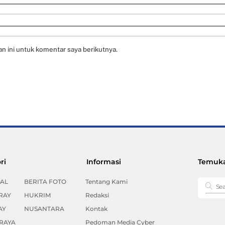
n ini untuk komentar saya berikutnya.
Back
ri
Informasi
Temuka
To
Top
AL
BERITA FOTO
Tentang Kami
RAY
HUKRIM
Redaksi
AY
NUSANTARA
Kontak
RAYA
Pedoman Media Cyber