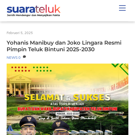
Skip
Men
to
content
Februari 5, 2025
Yohanis Manibuy dan Joko Lingara Resmi
Pimpin Teluk Bintuni 2025-2030
NEWS
0