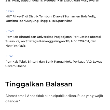
Sasi Adat, Bupati Yohanis: Kedepankan Dialog dan Musyawarah
NEWS
HUT RI ke-81 di Distrik Tembuni Diawali Turnamen Bola Volly,
Yomima Ibori Junjung Tinggi Nilai Sportivitas
NEWS
Pemkab Bintuni dan Universitas Padjadjaran Perkuat Kolaborasi
Susun Kajian Strategis Penanggulangan TB, HIV, TORCH, dan
Helminthiasis
NEWS
Pemkab Teluk Bintuni dan Bank Papua MoU, Perkuat PAD Lewat
Sistem Online
Tinggalkan Balasan
Alamat email Anda tidak akan dipublikasikan.
Ruas yang wajib
ditandai
*