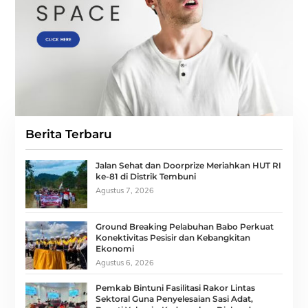
Berita Terbaru
Jalan Sehat dan Doorprize Meriahkan HUT RI
ke-81 di Distrik Tembuni
Agustus 7, 2026
Ground Breaking Pelabuhan Babo Perkuat
Konektivitas Pesisir dan Kebangkitan
Ekonomi
Agustus 6, 2026
Pemkab Bintuni Fasilitasi Rakor Lintas
Sektoral Guna Penyelesaian Sasi Adat,