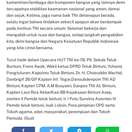
kementrian/lembaga dan komponen bangsa yang lainnya demi
tercapainya stabilitas keamanan nasional yang aman, damai
dan sejuk, Kelima, jaga nama baik TNI dimanapun berada,
selalu ingat bahwa tindakan sekecil apapun akan berdampak
pada institusi TNI secara umum. Selamat bekerja dan
mengabdi untuk nusa dan bangsa, setiap langkah pengabdian
kita, demi bangsa dan Negara Kesatuan Republik Indonesia
yang kita cintai bersama.
Turut hadir dalam Upacara HUT TNI ke-78. Plt. Sekda Teluk
Buntuni, Frans Awak, Wakil ketua DPRD Teluk Bintuni, Yohanis
Pongtuluran, Kapolres Teluk Bintuni, Dr. H. Choiruddin Wachid,
Danbrigif 26/GP Kapten Inf. Tegar,Dansubdenpom TNI AD
Bintuni, Kapten CPM. A.M Busyaeri, Danpos TNI AL Bintuni,
Kapten Laut Riza AkbarKasi BB Kejaksaan Bintuni Asep,
sisnten II Pemda teluk bintuni, Ir. I Putu Suratna Asisnten III
Pemda teluk bintuni, Isak Lokon, Para pimpinan OPD serta
Tokoh agama, adat, masyarakat, perempuan dan Tokoh
Pemuda. (Susi)