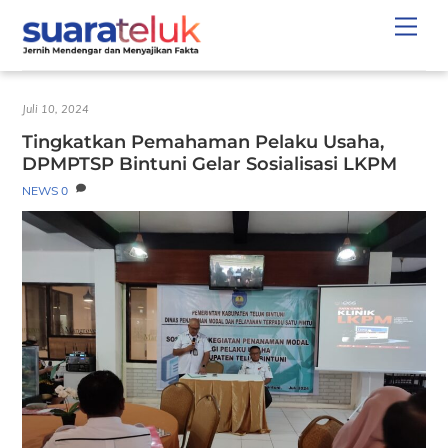
Skip
Men
to
content
Juli 10, 2024
Tingkatkan Pemahaman Pelaku Usaha,
DPMPTSP Bintuni Gelar Sosialisasi LKPM
NEWS
0