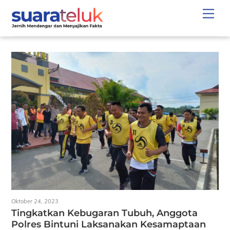
Skip
Men
to
content
Oktober 24, 2023
Tingkatkan Kebugaran Tubuh, Anggota
Polres Bintuni Laksanakan Kesamaptaan