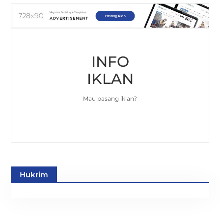
INFO
IKLAN
Mau pasang iklan?
Hukrim