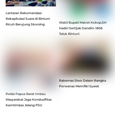
Lantaran Rekomendasi
Rekapitulasi Suara di Bintuni
Wakil Bupati Matret Kokop,SH
Ricuh Berujung Skorsing
Hadiri Sertijab Dandim 1806
Teluk Bintuni
Rakernas Siwo Dalam Rangka
Porwanas Memiliki Syarat
Polda Papua Barat Imbau
Masyarakat Jaga Kondusifitas
Kamtimbas Jelang PSU