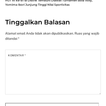
HUT RI ke-81 di Distrik Tembuni Diawali Turnamen Bola Volly,
Yomima Ibori Junjung Tinggi Nilai Sportivitas
Tinggalkan Balasan
Alamat email Anda tidak akan dipublikasikan.
Ruas yang wajib
ditandai
*
KOMENTAR
*