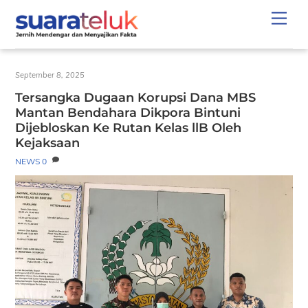
Skip
Men
to
content
September 8, 2025
Tersangka Dugaan Korupsi Dana MBS
Mantan Bendahara Dikpora Bintuni
Dijebloskan Ke Rutan Kelas llB Oleh
Kejaksaan
NEWS
0