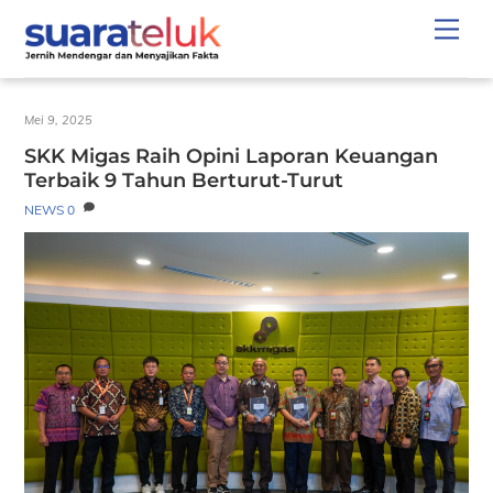
Skip
Men
to
content
Mei 9, 2025
SKK Migas Raih Opini Laporan Keuangan
Terbaik 9 Tahun Berturut-Turut
NEWS
0