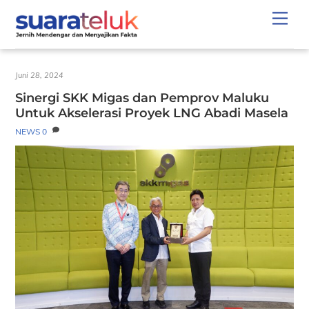
Skip
Men
to
content
Juni 28, 2024
Sinergi SKK Migas dan Pemprov Maluku
Untuk Akselerasi Proyek LNG Abadi Masela
NEWS
0