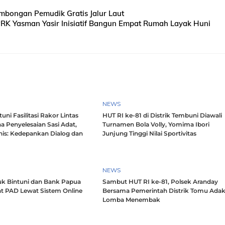
mbongan Pemudik Gratis Jalur Laut
PRK Yasman Yasir Inisiatif Bangun Empat Rumah Layak Huni
NEWS
ni Fasilitasi Rakor Lintas
HUT RI ke-81 di Distrik Tembuni Diawali
a Penyelesaian Sasi Adat,
Turnamen Bola Volly, Yomima Ibori
nis: Kedepankan Dialog dan
Junjung Tinggi Nilai Sportivitas
h
NEWS
k Bintuni dan Bank Papua
Sambut HUT RI ke-81, Polsek Aranday
t PAD Lewat Sistem Online
Bersama Pemerintah Distrik Tomu Ada
Lomba Menembak