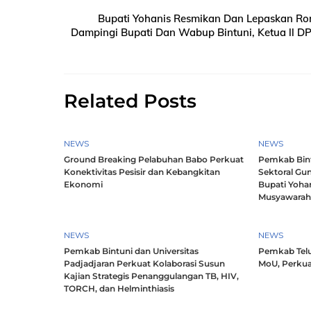
Bupati Yohanis Resmikan Dan Lepaskan Ro
Dampingi Bupati Dan Wabup Bintuni, Ketua ll D
Related Posts
NEWS
NEWS
Ground Breaking Pelabuhan Babo Perkuat
Pemkab Bintu
Konektivitas Pesisir dan Kebangkitan
Sektoral Gun
Ekonomi
Bupati Yoha
Musyawara
NEWS
NEWS
Pemkab Bintuni dan Universitas
Pemkab Telu
Padjadjaran Perkuat Kolaborasi Susun
MoU, Perkua
Kajian Strategis Penanggulangan TB, HIV,
TORCH, dan Helminthiasis