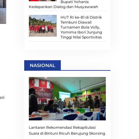
Bupati Yohanis:
Kedepankan Dialog dan Musyawarah
HUT RI ke-81 di Distrik
Tembuni Diawali
Turnamen Bola Volly,
Yomima Ibori Junjung
Tinggi Nilai Sportivitas
NASIONAL
eri
6
Lantaran Rekomendasi Rekapitulasi
Suara di Bintuni Ricuh Berujung Skorsing