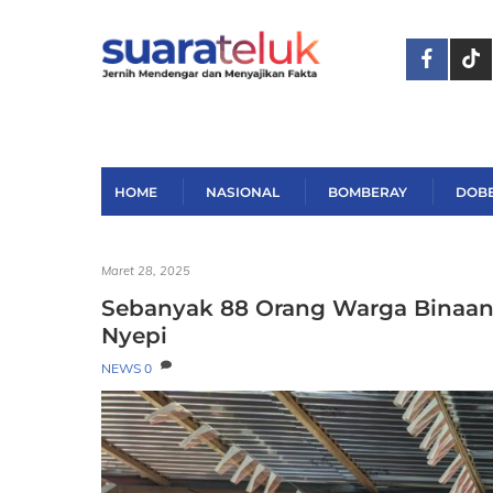
Skip
to
content
HOME
NASIONAL
BOMBERAY
DOB
Maret 28, 2025
Sebanyak 88 Orang Warga Binaan L
Nyepi
NEWS
0