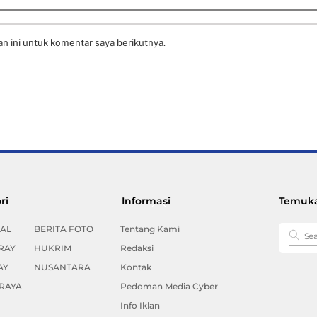
n ini untuk komentar saya berikutnya.
Back
ri
Informasi
Temuka
To
Top
AL
BERITA FOTO
Tentang Kami
RAY
HUKRIM
Redaksi
AY
NUSANTARA
Kontak
RAYA
Pedoman Media Cyber
Info Iklan