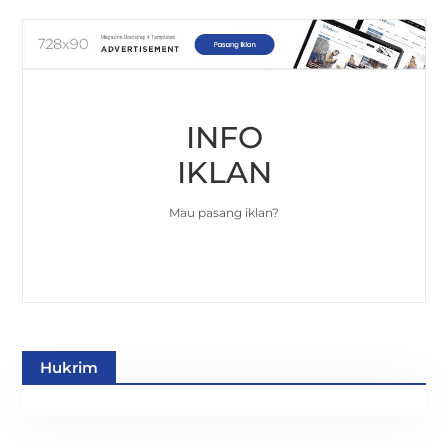
INFO
IKLAN
Mau pasang iklan?
Hukrim