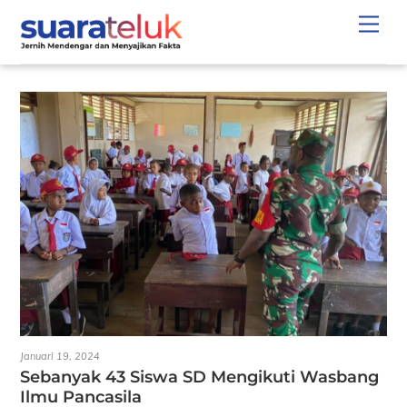
Skip
Men
to
content
Januari 19, 2024
Sebanyak 43 Siswa SD Mengikuti Wasbang
Ilmu Pancasila