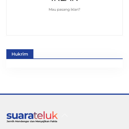
Mau pasang iklan?
Hukrim
Back
To
Top