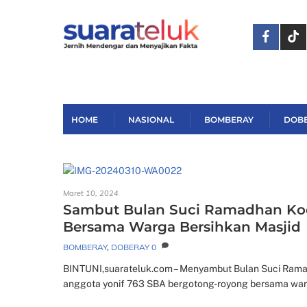
Skip
to
content
HOME
NASIONAL
BOMBERAY
DOB
Maret 10, 2024
Sambut Bulan Suci Ramadhan Kod
Bersama Warga Bersihkan Masjid
BOMBERAY
,
DOBERAY
0
BINTUNI,suarateluk.com – Menyambut Bulan Suci Ramad
anggota yonif 763 SBA bergotong-royong bersama war