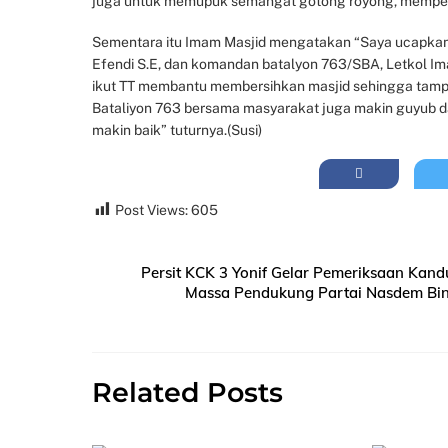
juga untuk memupuk semangat gotong royong, memperer
Sementara itu Imam Masjid mengatakan “Saya ucapkan
Efendi S.E, dan komandan batalyon 763/SBA, Letkol I
ikut TT membantu membersihkan masjid sehingga tampa
Bataliyon 763 bersama masyarakat juga makin guyub da
makin baik” tuturnya.(Susi)
Post Views:
605
Persit KCK 3 Yonif Gelar Pemeriksaan K
Massa Pendukung Partai Nasdem Bin
Related Posts