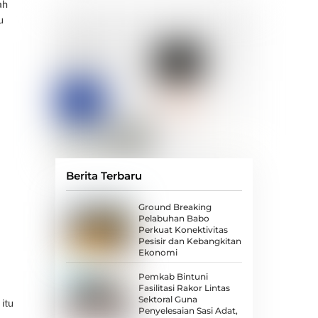
ah
u
Berita Terbaru
Ground Breaking
Pelabuhan Babo
Perkuat Konektivitas
Pesisir dan Kebangkitan
Ekonomi
Pemkab Bintuni
Fasilitasi Rakor Lintas
Sektoral Guna
itu
Penyelesaian Sasi Adat,