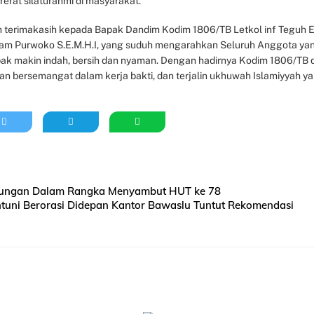
at silaturahmi di masyarakat.
 terimakasih kepada Bapak Dandim Kodim 1806/TB Letkol inf Teguh 
mam Purwoko S.E.M.H.I, yang suduh mengarahkan Seluruh Anggota ya
k makin indah, bersih dan nyaman. Dengan hadirnya Kodim 1806/TB 
n bersemangat dalam kerja bakti, dan terjalin ukhuwah Islamiyyah y
andungan Dalam Rangka Menyambut HUT ke 78
tuni Berorasi Didepan Kantor Bawaslu Tuntut Rekomendasi