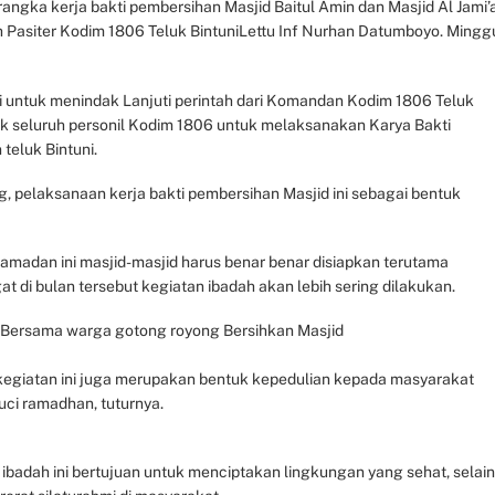
ngka kerja bakti pembersihan Masjid Baitul Amin dan Masjid Al Jami’
Oleh Pasiter Kodim 1806 Teluk BintuniLettu Inf Nurhan Datumboyo. Mingg
i untuk menindak Lanjuti perintah dari Komandan Kodim 1806 Teluk
ak seluruh personil Kodim 1806 untuk melaksanakan Karya Bakti
teluk Bintuni.
elaksanaan kerja bakti pembersihan Masjid ini sebagai bentuk
amadan ini masjid-masjid harus benar benar disiapkan terutama
 di bulan tersebut kegiatan ibadah akan lebih sering dilakukan.
i Bersama warga gotong royong Bersihkan Masjid
kegiatan ini juga merupakan bentuk kepedulian kepada masyarakat
uci ramadhan, tuturnya.
badah ini bertujuan untuk menciptakan lingkungan yang sehat, selain 