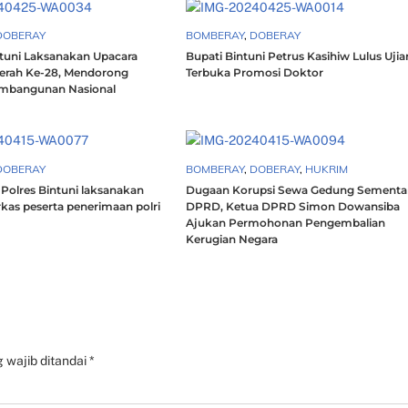
DOBERAY
BOMBERAY
,
DOBERAY
uni Laksanakan Upacara
Bupati Bintuni Petrus Kasihiw Lulus Ujia
erah Ke-28, Mendorong
Terbuka Promosi Doktor
mbangunan Nasional
DOBERAY
BOMBERAY
,
DOBERAY
,
HUKRIM
Polres Bintuni laksanakan
Dugaan Korupsi Sewa Gedung Sementa
erkas peserta penerimaan polri
DPRD, Ketua DPRD Simon Dowansiba
Ajukan Permohonan Pengembalian
Kerugian Negara
 wajib ditandai
*