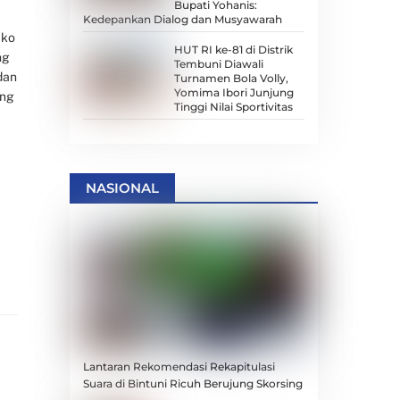
Bupati Yohanis:
Kedepankan Dialog dan Musyawarah
Eko
HUT RI ke-81 di Distrik
ng
Tembuni Diawali
dan
Turnamen Bola Volly,
Yomima Ibori Junjung
ang
Tinggi Nilai Sportivitas
NASIONAL
Lantaran Rekomendasi Rekapitulasi
Suara di Bintuni Ricuh Berujung Skorsing