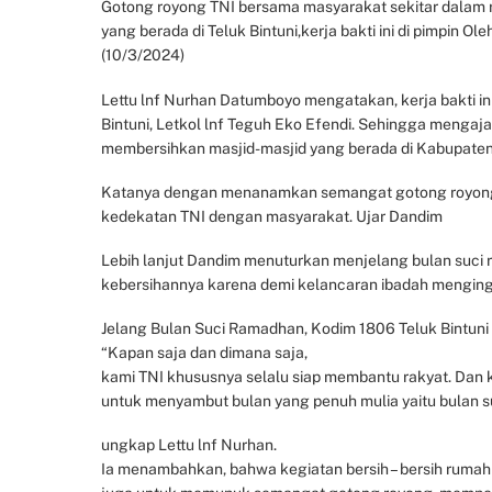
Gotong royong TNI bersama masyarakat sekitar dalam ra
yang berada di Teluk Bintuni,kerja bakti ini di pimpin 
(10/3/2024)
Lettu lnf Nurhan Datumboyo mengatakan, kerja bakti in
Bintuni, Letkol lnf Teguh Eko Efendi. Sehingga mengaj
membersihkan masjid-masjid yang berada di Kabupaten 
Katanya dengan menanamkan semangat gotong royong, p
kedekatan TNI dengan masyarakat. Ujar Dandim
Lebih lanjut Dandim menuturkan menjelang bulan suci r
kebersihannya karena demi kelancaran ibadah mengingat
Jelang Bulan Suci Ramadhan, Kodim 1806 Teluk Bintun
“Kapan saja dan dimana saja,
kami TNI khususnya selalu siap membantu rakyat. Dan 
untuk menyambut bulan yang penuh mulia yaitu bulan s
ungkap Lettu lnf Nurhan.
Ia menambahkan, bahwa kegiatan bersih – bersih rumah i