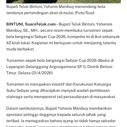
Bupati Teluk Bintuni, Yohanis Manibuy menendang bola
tandanya pertandingan akan di mulai, (Foto/Susi)
BINTUNI, SuaraTeluk.com
– Bupati Teluk Bintuni, Yohansis
Manibuy, SE., MH., secara resmi membuka turnamen sepak
bola bergengsi Sebyar Cup 2026, kompetisi ini di ikut sebanyak
42 klub lokal. Kegiatan ini bertujuan untuk menjaring talenta
muda berbakat.
Turnamen sepak bola bergengsi Sebyar Cup 2026 dibuka di
Lapangan Gelanggang Argosigemerai SP 5, Distrik Bintuni
Timur ,Selasa (21/4/2026)
Turnamen ini merupakan inisiatif dari Kerukunan Keluarga
Suku Sebyar yang diharapkan menjadi wadah pembinaan
olahraga serta mempererat tali persaudaraan di masyarakat.
Dalam sambutannya, Bupati Yohanis Manibuy memberikan
apresiasi setinggi-tingginya kepada seluruh pihak yang
terlibat. Ia menegaskan bahwa ajang ini tidak hanya sekadar
kompetisi, tetapi juga sarana membangun kebersamaan dan