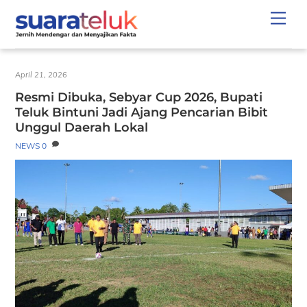
Skip
Men
to
content
April 21, 2026
Resmi Dibuka, Sebyar Cup 2026, Bupati
Teluk Bintuni Jadi Ajang Pencarian Bibit
Unggul Daerah Lokal
NEWS
0