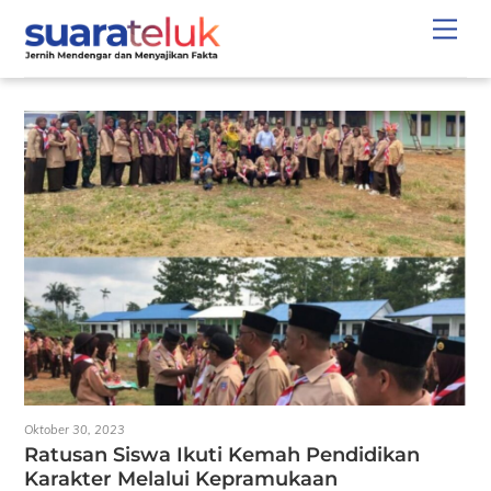
Skip
Men
to
content
Oktober 30, 2023
Ratusan Siswa Ikuti Kemah Pendidikan
Karakter Melalui Kepramukaan