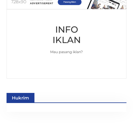
INFO
IKLAN
Mau pasang iklan?
Hukrim