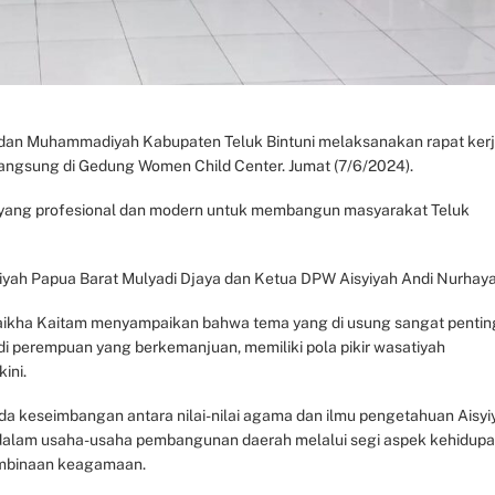
 dan Muhammadiyah Kabupaten Teluk Bintuni melaksanakan rapat ker
langsung di Gedung Women Child Center. Jumat (7/6/2024).
ang profesional dan modern untuk membangun masyarakat Teluk
yah Papua Barat Mulyadi Djaya dan Ketua DPW Aisyiyah Andi Nurhayat
ulaikha Kaitam menyampaikan bahwa tema yang di usung sangat pentin
perempuan yang berkemanjuan, memiliki pola pikir wasatiyah
ini.
a keseimbangan antara nilai-nilai agama dan ilmu pengetahuan Aisyi
f dalam usaha-usaha pembangunan daerah melalui segi aspek kehidupa
pembinaan keagamaan.