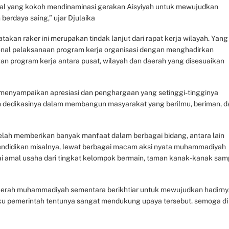
sial yang kokoh mendinaminasi gerakan Aisyiyah untuk mewujudkan
berdaya saing,” ujar Djulaika
kan raker ini merupakan tindak lanjut dari rapat kerja wilayah. Yang
nal pelaksanaan program kerja organisasi dengan menghadirkan
an program kerja antara pusat, wilayah dan daerah yang disesuaikan
a menyampaikan apresiasi dan penghargaan yang setinggi-tingginya
n dedikasinya dalam membangun masyarakat yang berilmu, beriman, d
elah memberikan banyak manfaat dalam berbagai bidang, antara lain
 pendidikan misalnya, lewat berbagai macam aksi nyata muhammadiyah
ai amal usaha dari tingkat kelompok bermain, taman kanak-kanak sam
erah muhammadiyah sementara berikhtiar untuk mewujudkan hadirny
aku pemerintah tentunya sangat mendukung upaya tersebut. semoga di