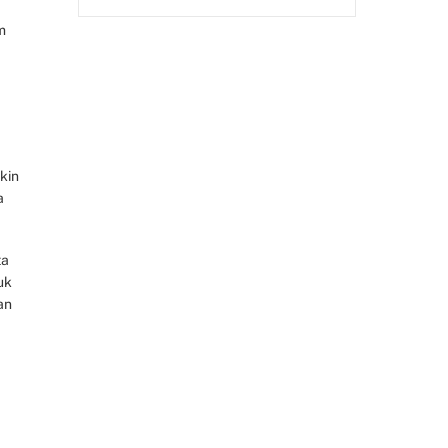
m
kin
a
ta
uk
an