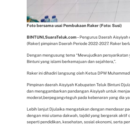
Foto bersama usai Pembukaan Raker (Foto: Susi)
BINTUNI,SuaraTeluk.com
– Pengurus Daerah Aisyiyah
(Raker) pimpinan Daerah Periode 2022-2027. Raker ber
Dengan mengusung tema “Mewujudkan persyarikatan y
Bintuni yang islami berkemajuan dan sejahtera,”.
Raker ini dihadiri langsung oleh Ketua DPW Muhammadi
Pimpinan daerah Aisyiyah Kabupaten Teluk Bintuni Dj
dan menggambarkan pandangan Aisyiyah untuk menjadi 
moderat,berpegangvteguh pada kebenaran yang dia yak
Lebih lanjut Djulaika mengatakan dengan mendasar pad
dengan misi utama dakwah, tajdid yang bergerak akti
seperti pendidikan, kesehatan, sosial ekonomi, serta 