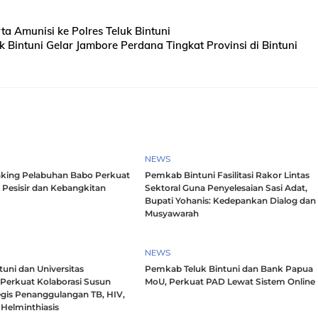
a Amunisi ke Polres Teluk Bintuni
intuni Gelar Jambore Perdana Tingkat Provinsi di Bintuni
NEWS
king Pelabuhan Babo Perkuat
Pemkab Bintuni Fasilitasi Rakor Lintas
 Pesisir dan Kebangkitan
Sektoral Guna Penyelesaian Sasi Adat,
Bupati Yohanis: Kedepankan Dialog dan
Musyawarah
NEWS
uni dan Universitas
Pemkab Teluk Bintuni dan Bank Papua
 Perkuat Kolaborasi Susun
MoU, Perkuat PAD Lewat Sistem Online
egis Penanggulangan TB, HIV,
Helminthiasis