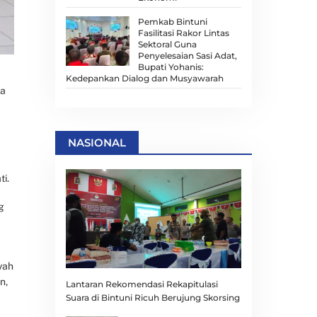
Pemkab Bintuni
Fasilitasi Rakor Lintas
Sektoral Guna
Penyelesaian Sasi Adat,
Bupati Yohanis:
Kedepankan Dialog dan Musyawarah
ja
NASIONAL
i.
g
yah
n,
Lantaran Rekomendasi Rekapitulasi
Suara di Bintuni Ricuh Berujung Skorsing