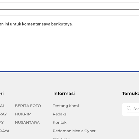
n ini untuk komentar saya berikutnya.
Back
ri
Informasi
Temuka
To
Top
AL
BERITA FOTO
Tentang Kami
RAY
HUKRIM
Redaksi
AY
NUSANTARA
Kontak
RAYA
Pedoman Media Cyber