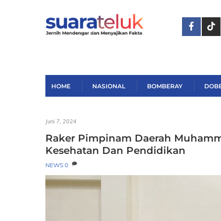
Skip
to
content
HOME
NASIONAL
BOMBERAY
DOB
Juni 7, 2024
Raker Pimpinam Daerah Muhammad
Kesehatan Dan Pendidikan
NEWS
0