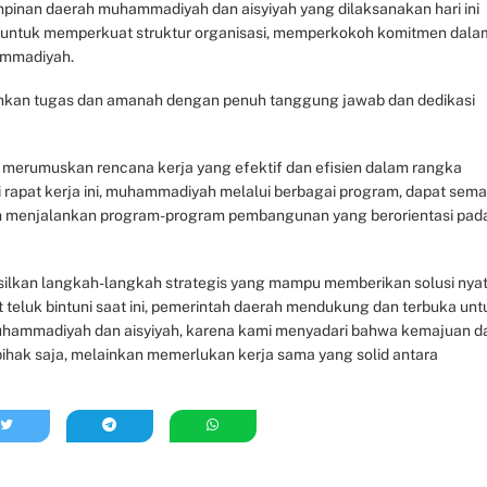
pinan daerah muhammadiyah dan aisyiyah yang dilaksanakan hari ini
untuk memperkuat struktur organisasi, memperkokoh komitmen dala
ammadiyah.
ankan tugas dan amanah dengan penuh tanggung jawab dan dedikasi
 merumuskan rencana kerja yang efektif dan efisien dalam rangka
 rapat kerja ini, muhammadiyah melalui berbagai program, dapat sema
am menjalankan program-program pembangunan yang berorientasi pad
asilkan langkah-langkah strategis yang mampu memberikan solusi nya
teluk bintuni saat ini, pemerintah daerah mendukung dan terbuka unt
uhammadiyah dan aisyiyah, karena kami menyadari bahwa kemajuan d
 pihak saja, melainkan memerlukan kerja sama yang solid antara