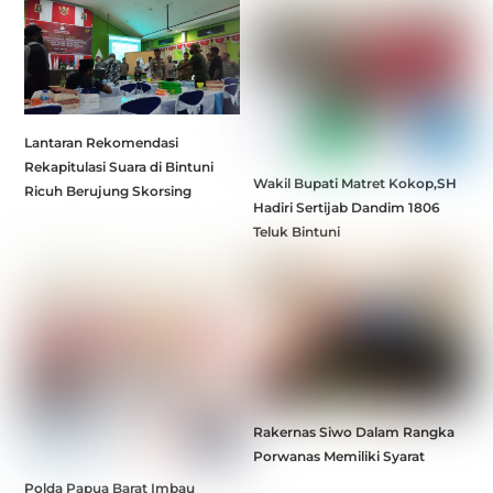
Lantaran Rekomendasi
Rekapitulasi Suara di Bintuni
Wakil Bupati Matret Kokop,SH
Ricuh Berujung Skorsing
Hadiri Sertijab Dandim 1806
Teluk Bintuni
Rakernas Siwo Dalam Rangka
Porwanas Memiliki Syarat
Polda Papua Barat Imbau