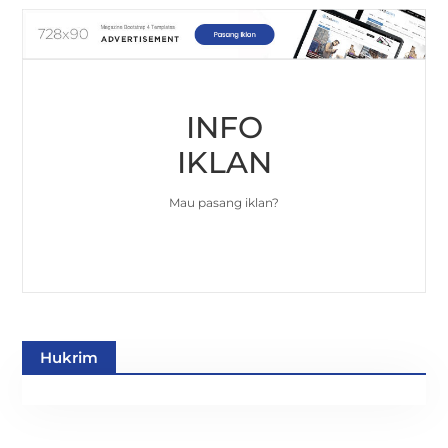
INFO
IKLAN
Mau pasang iklan?
Hukrim