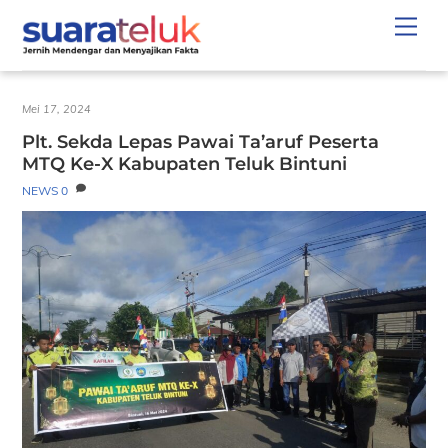
Skip
Men
to
content
Mei 17, 2024
Plt. Sekda Lepas Pawai Ta’aruf Peserta
MTQ Ke-X Kabupaten Teluk Bintuni
NEWS
0