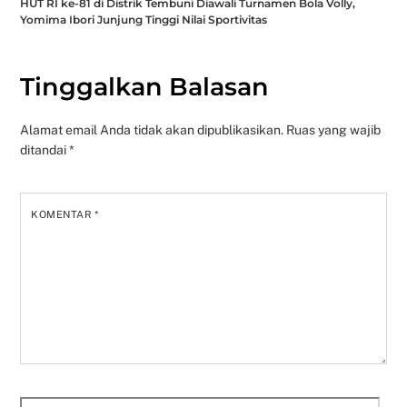
HUT RI ke-81 di Distrik Tembuni Diawali Turnamen Bola Volly,
Yomima Ibori Junjung Tinggi Nilai Sportivitas
Tinggalkan Balasan
Alamat email Anda tidak akan dipublikasikan.
Ruas yang wajib
ditandai
*
KOMENTAR
*