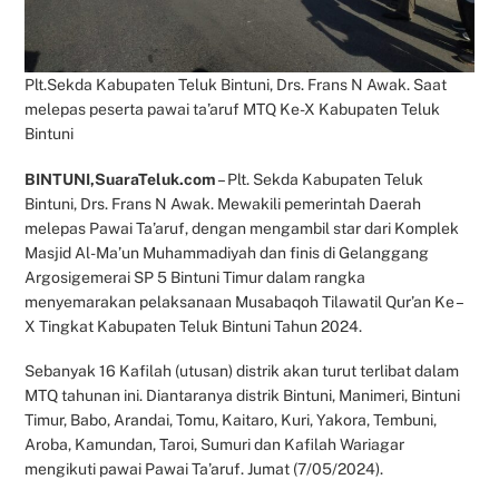
Plt.Sekda Kabupaten Teluk Bintuni, Drs. Frans N Awak. Saat
melepas peserta pawai ta’aruf MTQ Ke-X Kabupaten Teluk
Bintuni
BINTUNI,SuaraTeluk.com
– Plt. Sekda Kabupaten Teluk
Bintuni, Drs. Frans N Awak. Mewakili pemerintah Daerah
melepas Pawai Ta’aruf, dengan mengambil star dari Komplek
Masjid Al-Ma’un Muhammadiyah dan finis di Gelanggang
Argosigemerai SP 5 Bintuni Timur dalam rangka
menyemarakan pelaksanaan Musabaqoh Tilawatil Qur’an Ke –
X Tingkat Kabupaten Teluk Bintuni Tahun 2024.
Sebanyak 16 Kafilah (utusan) distrik akan turut terlibat dalam
MTQ tahunan ini. Diantaranya distrik Bintuni, Manimeri, Bintuni
Timur, Babo, Arandai, Tomu, Kaitaro, Kuri, Yakora, Tembuni,
Aroba, Kamundan, Taroi, Sumuri dan Kafilah Wariagar
mengikuti pawai Pawai Ta’aruf. Jumat (7/05/2024).