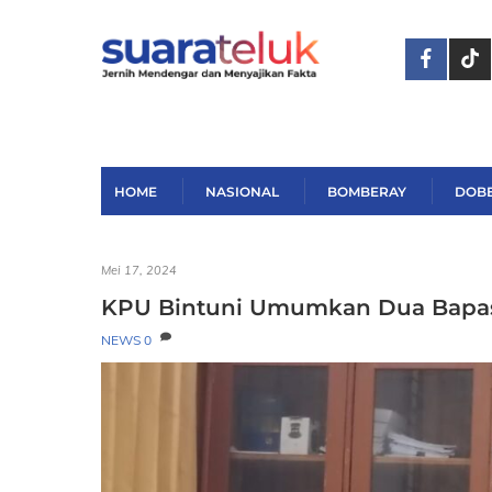
Skip
to
content
HOME
NASIONAL
BOMBERAY
DOB
Mei 17, 2024
KPU Bintuni Umumkan Dua Bapas
NEWS
0