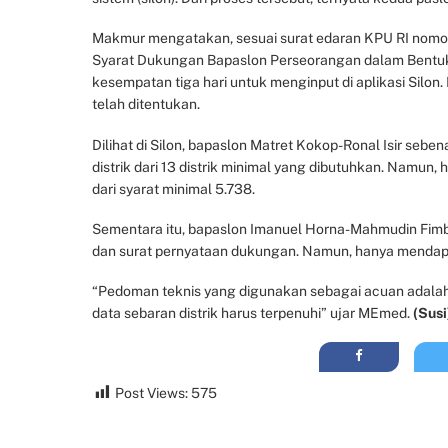
Makmur mengatakan, sesuai surat edaran KPU RI nomor
Syarat Dukungan Bapaslon Perseorangan dalam Bentuk F
kesempatan tiga hari untuk menginput di aplikasi Silo
telah ditentukan.
Dilihat di Silon, bapaslon Matret Kokop-Ronal Isir se
distrik dari 13 distrik minimal yang dibutuhkan. Namu
dari syarat minimal 5.738.
Sementara itu, bapaslon Imanuel Horna-Mahmudin Fimb
dan surat pernyataan dukungan. Namun, hanya mendapatk
“Pedoman teknis yang digunakan sebagai acuan adalah
data sebaran distrik harus terpenuhi” ujar MEmed.
(Susi
Post Views:
575