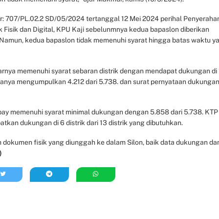
: 707/PL.02.2 SD/05/2024 tertanggal 12 Mei 2024 perihal Penyeraha
isik dan Digital, KPU Kaji sebelunmnya kedua bapaslon diberikan
n. Namun, kedua bapaslon tidak memenuhi syarat hingga batas waktu y
benarnya memenuhi syarat sebaran distrik dengan mendapat dukungan di
n, hanya mengumpulkan 4.212 dari 5.738. dan surat pernyataan dukunga
ay memenuhi syarat minimal dukungan dengan 5.858 dari 5.738. KTP
an dukungan di 6 distrik dari 13 distrik yang dibutuhkan.
 dokumen fisik yang diunggah ke dalam Silon, baik data dukungan da
)