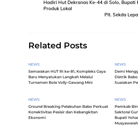
Hadiri Hut Dekranas Ke-44 di Solo, Bupati
Produk Lokal
Plt. Sekda Lep
Related Posts
NEWS
NEWS
Semarakan HUT RI ke-81, Kompleks Gaya
Demi Mengg
Baru Menyatukan Langkah Melalui
Distrik Babo
Turnamen Bola Volly-Gawang Mini
Suarakan P
NEWS
NEWS
Ground Breaking Pelabuhan Babo Perkuat
Pemkab Bintu
Konektivitas Pesisir dan Kebangkitan
Sektoral Gun
Ekonomi
Bupati Yoha
Musyawara