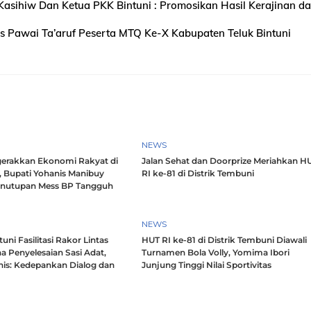
 Kasihiw Dan Ketua PKK Bintuni : Promosikan Hasil Kerajinan d
as Pawai Ta’aruf Peserta MTQ Ke-X Kabupaten Teluk Bintuni
NEWS
erakkan Ekonomi Rakyat di
Jalan Sehat dan Doorprize Meriahkan H
, Bupati Yohanis Manibuy
RI ke-81 di Distrik Tembuni
enutupan Mess BP Tangguh
NEWS
ni Fasilitasi Rakor Lintas
HUT RI ke-81 di Distrik Tembuni Diawali
a Penyelesaian Sasi Adat,
Turnamen Bola Volly, Yomima Ibori
nis: Kedepankan Dialog dan
Junjung Tinggi Nilai Sportivitas
h