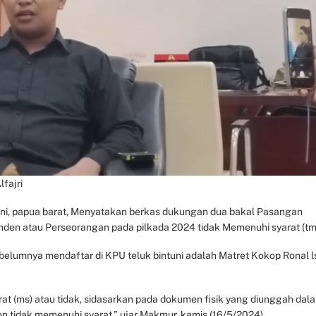
fajri
uni, papua barat, Menyatakan berkas dukungan dua bakal Pasangan
enden atau Perseorangan pada pilkada 2024 tidak Memenuhi syarat (tm
belumnya mendaftar di KPU teluk bintuni adalah Matret Kokop Ronal ls
t (ms) atau tidak, sidasarkan pada dokumen fisik yang diunggah dal
slon tidak memenuhi syarat,” ujar Makmur, kamis (16/5/2024).