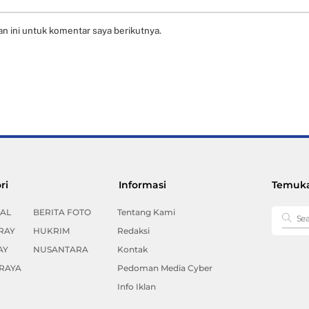
n ini untuk komentar saya berikutnya.
Back
ri
Informasi
Temuka
To
Top
AL
BERITA FOTO
Tentang Kami
RAY
HUKRIM
Redaksi
AY
NUSANTARA
Kontak
RAYA
Pedoman Media Cyber
Info Iklan