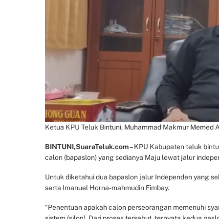
Ketua KPU Teluk Bintuni, Muhammad Makmur Memed Al
BINTUNI,SuaraTeluk.com
– KPU Kabupaten teluk bint
calon (bapaslon) yang sedianya Maju lewat jalur indep
Untuk diketahui dua bapaslon jalur Independen yang se
serta Imanuel Horna-mahmudin Fimbay.
“Penentuan apakah calon perseorangan memenuhi syara
sistem (silon). Dari proses tersebut, ternyata kedua pa