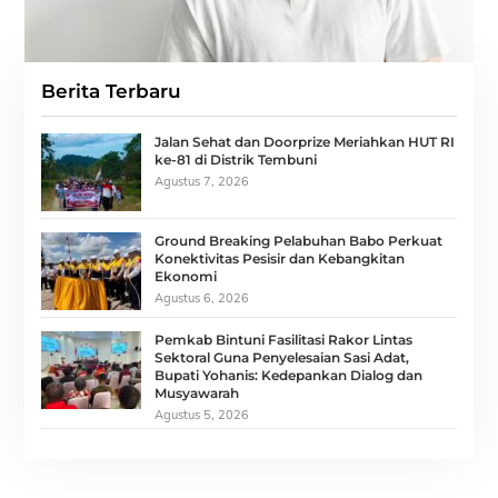
Berita Terbaru
Jalan Sehat dan Doorprize Meriahkan HUT RI
ke-81 di Distrik Tembuni
Agustus 7, 2026
Ground Breaking Pelabuhan Babo Perkuat
Konektivitas Pesisir dan Kebangkitan
Ekonomi
Agustus 6, 2026
Pemkab Bintuni Fasilitasi Rakor Lintas
Sektoral Guna Penyelesaian Sasi Adat,
Bupati Yohanis: Kedepankan Dialog dan
Musyawarah
Agustus 5, 2026