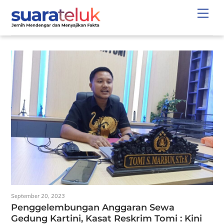
Skip
Men
to
content
September 20, 2023
Penggelembungan Anggaran Sewa
Gedung Kartini, Kasat Reskrim Tomi : Kini