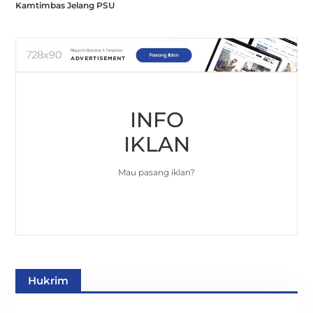
Kamtimbas Jelang PSU
INFO
IKLAN
Mau pasang iklan?
Hukrim