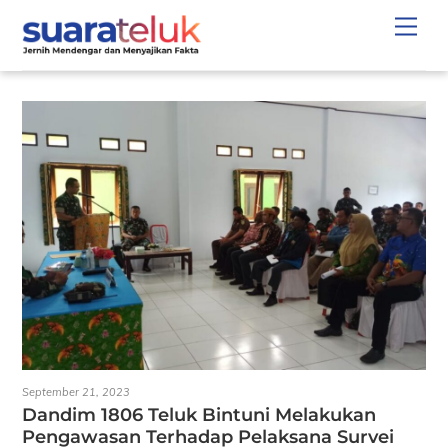
Skip
Men
to
content
September 21, 2023
Dandim 1806 Teluk Bintuni Melakukan
Pengawasan Terhadap Pelaksana Survei