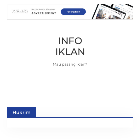
INFO
IKLAN
Mau pasang iklan?
Hukrim