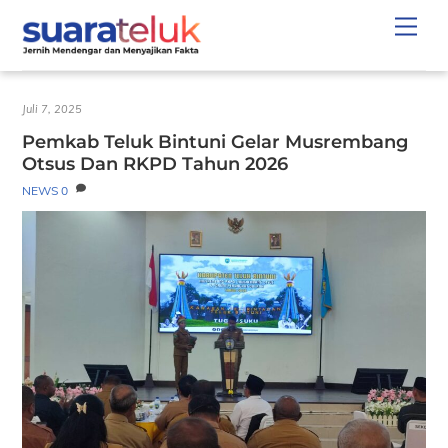
Skip
Men
to
content
Juli 7, 2025
Pemkab Teluk Bintuni Gelar Musrembang
Otsus Dan RKPD Tahun 2026
NEWS
0