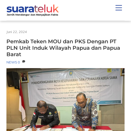
Skip
Men
to
content
Juni 22, 2024
Pemkab Teken MOU dan PKS Dengan PT
PLN Unit Induk Wilayah Papua dan Papua
Barat
NEWS
0