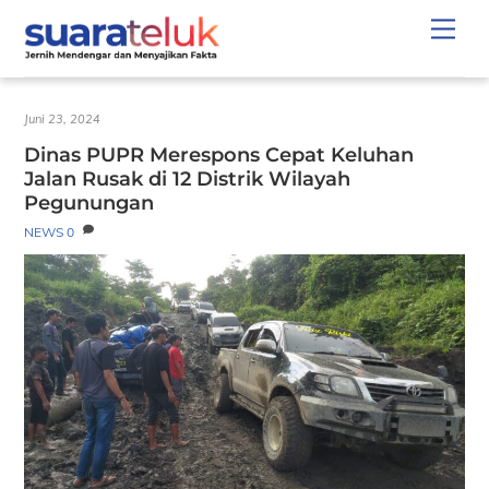
Skip
Men
to
content
Juni 23, 2024
Dinas PUPR Merespons Cepat Keluhan
Jalan Rusak di 12 Distrik Wilayah
Pegunungan
NEWS
0