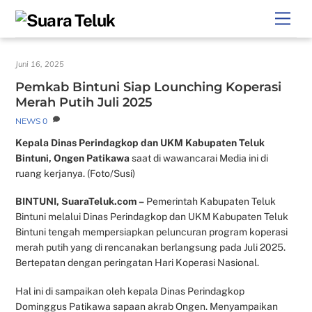
Skip
Men
to
content
Juni 16, 2025
Pemkab Bintuni Siap Lounching Koperasi
Merah Putih Juli 2025
NEWS
0
Kepala Dinas Perindagkop dan UKM Kabupaten Teluk
Bintuni, Ongen Patikawa
saat di wawancarai Media ini di
ruang kerjanya. (Foto/Susi)
BINTUNI, SuaraTeluk.com –
Pemerintah Kabupaten Teluk
Bintuni melalui Dinas Perindagkop dan UKM Kabupaten Teluk
Bintuni tengah mempersiapkan peluncuran program koperasi
merah putih yang di rencanakan berlangsung pada Juli 2025.
Bertepatan dengan peringatan Hari Koperasi Nasional.
Hal ini di sampaikan oleh kepala Dinas Perindagkop
Dominggus Patikawa sapaan akrab Ongen. Menyampaikan