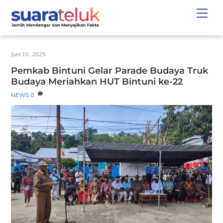
Skip
Men
to
content
Juni 10, 2025
Pemkab Bintuni Gelar Parade Budaya Truk
Budaya Meriahkan HUT Bintuni ke-22
NEWS
0