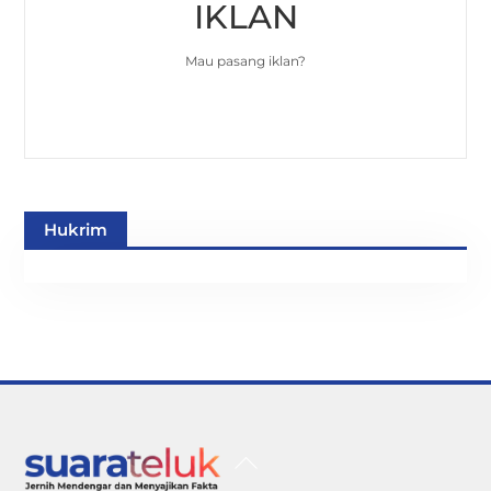
IKLAN
Mau pasang iklan?
Hukrim
Back
To
Top