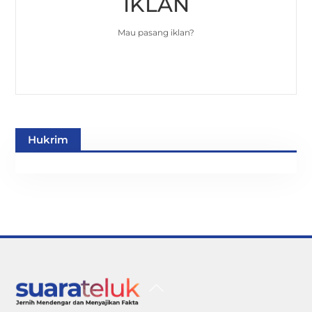
IKLAN
Mau pasang iklan?
Hukrim
Back
To
Top