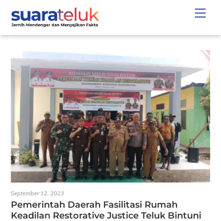
Skip
Men
to
content
September 12, 2023
Pemerintah Daerah Fasilitasi Rumah
Keadilan Restorative Justice Teluk Bintuni