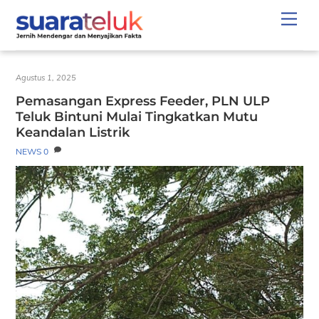
Skip
Men
to
content
Agustus 1, 2025
Pemasangan Express Feeder, PLN ULP
Teluk Bintuni Mulai Tingkatkan Mutu
Keandalan Listrik
NEWS
0