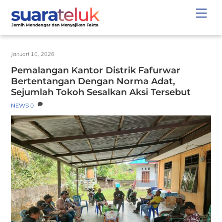
Skip
Men
to
content
Januari 10, 2026
Pemalangan Kantor Distrik Fafurwar
Bertentangan Dengan Norma Adat,
Sejumlah Tokoh Sesalkan Aksi Tersebut
NEWS
0