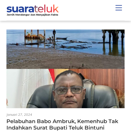
Skip
Men
to
content
Januari 27, 2024
Pelabuhan Babo Ambruk, Kemenhub Tak
Indahkan Surat Bupati Teluk Bintuni